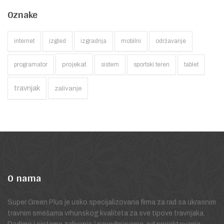
Oznake
internet
izgled
izgradnja
mobilni
održavanje
projekat
programator
sistem
sportski teren
tablet
travnjak
zalivanje
O
nama
Super Green Plus je usko specijalizovana firma za rad sa ukrasnim
travnim smešama vrhunskog kvaliteta za sve tipove travnjaka.