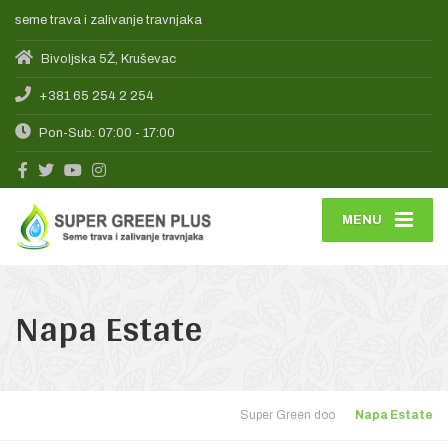
seme trava i zalivanje travnjaka
Bivoljska 5Ž, Kruševac
+381 65 254 2 254
Pon-Sub: 07:00 - 17:00
MENU
Napa Estate
Super Green doo
Napa Estate