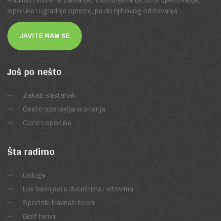
Radimo i sisteme zalivanja / navodnjavanja, od projektovanja,
isporuke i ugradnje opreme, pa do njihovog održavanja.
JAVITE NAM SE
Još
po nešto
Zakaži sastanak
Često postavljana pitanja
Cene i isporuka
Šta
radimo
Usluge
Lux travnjaci u dvorištima i vrtovima
Sportski travnati tereni
Golf tereni