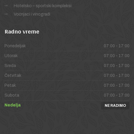
Hotelsko – sportski kompleksi
Voćnjaci i vinogradi
Radno
vreme
Ponedeljak
07:00 - 17:00
Utorak
07:00 - 17:00
Sreda
07:00 - 17:00
Četvrtak
07:00 - 17:00
Petak
07:00 - 17:00
Subota
07:00 - 17:00
Nedelja
NE RADIMO