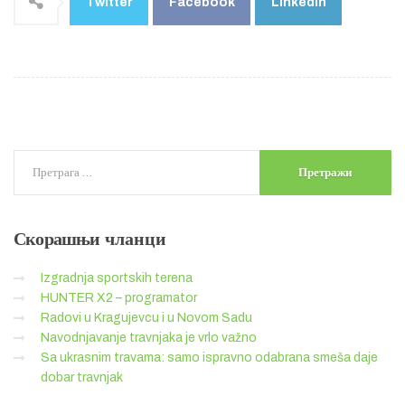
Twitter
Facebook
LinkedIn
Скорашњи
чланци
Izgradnja sportskih terena
HUNTER X2 – programator
Radovi u Kragujevcu i u Novom Sadu
Navodnjavanje travnjaka je vrlo važno
Sa ukrasnim travama: samo ispravno odabrana smeša daje
dobar travnjak