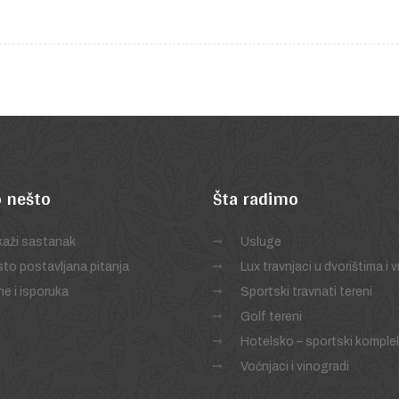
 nešto
Šta
radimo
aži sastanak
Usluge
to postavljana pitanja
Lux travnjaci u dvorištima i 
e i isporuka
Sportski travnati tereni
Golf tereni
Hotelsko – sportski komple
Voćnjaci i vinogradi