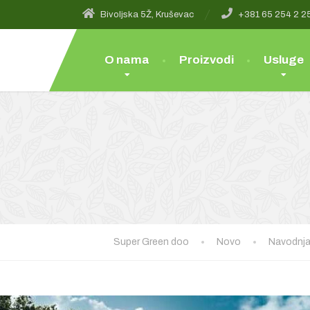
Bivoljska 5Ž, Kruševac
+381 65 254 2 2
O nama
Proizvodi
Usluge
Super Green doo
Novo
Navodnja