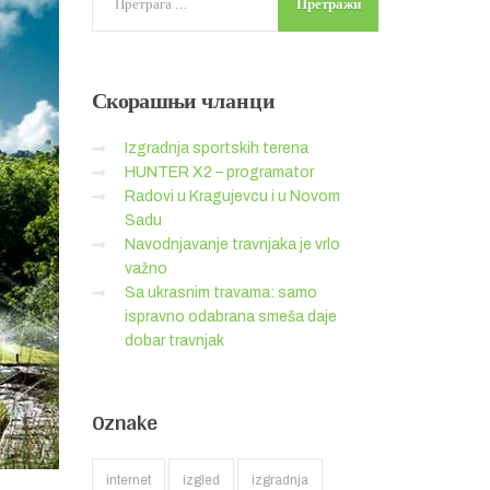
Скорашњи
чланци
Izgradnja sportskih terena
HUNTER X2 – programator
Radovi u Kragujevcu i u Novom
Sadu
Navodnjavanje travnjaka je vrlo
važno
Sa ukrasnim travama: samo
ispravno odabrana smeša daje
dobar travnjak
Oznake
internet
izgled
izgradnja