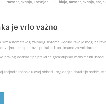
Navodnjavanje
,
Travnjaci
ideja
,
navodnjavanje
,
proje
ka je vrlo važno
ka bez automatskog zalivnog sistema. Jedino tako je moguća ra
dovoljno samo postaviti prskalice i reći „imamo zalivni sistem“.
o pravog odabira tipa prskalica garantujemo maksimalnu uštedu
u najbolja rešenja u ovoj oblasti. Pogledajte detaljnije sadržaj st