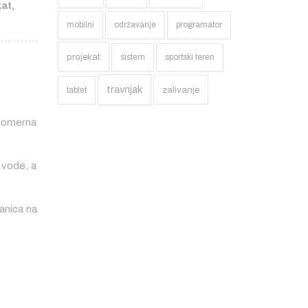
kat
,
mobilni
održavanje
programator
projekat
sistem
sportski teren
travnjak
zalivanje
tablet
vnomerna
 vode, a
ranica na