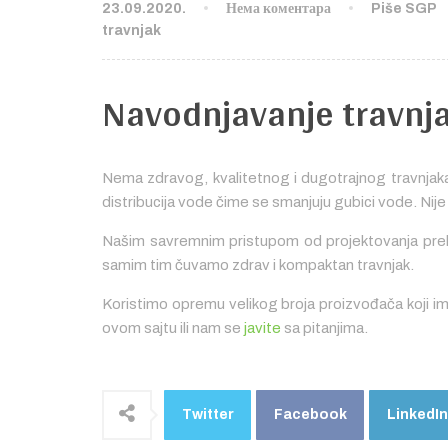
23.09.2020.
Нема коментара
Piše SGP
travnjak
Navodnjavanje travnja
Nema zdravog, kvalitetnog i dugotrajnog travnja
distribucija vode čime se smanjuju gubici vode. Nije 
Našim savremnim pristupom od projektovanja prek
samim tim čuvamo zdrav i kompaktan travnjak.
Koristimo opremu velikog broja proizvođača koji imaj
ovom sajtu ili nam se
javite
sa pitanjima.
Twitter
Facebook
LinkedIn