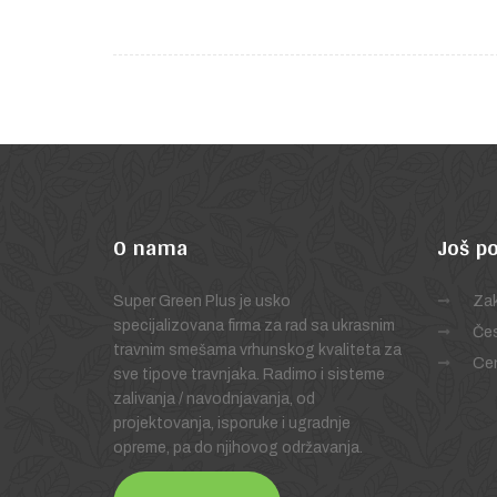
O
nama
Još
po
Super Green Plus je usko
Zak
specijalizovana firma za rad sa ukrasnim
Čes
travnim smešama vrhunskog kvaliteta za
Cen
sve tipove travnjaka. Radimo i sisteme
zalivanja / navodnjavanja, od
projektovanja, isporuke i ugradnje
opreme, pa do njihovog održavanja.