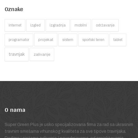
Oznake
internet
izgled
izgradnja
mobilni
održavanje
projekat
programator
sistem
sportski teren
tablet
travnjak
zalivanje
O
nama
Super Green Plus je usko specijalizovana firma za rad sa ukrasnim
travnim smešama vrhunskog kvaliteta za sve tipove travnjaka.