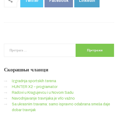
Twitter
Facebook
LinkedIn
Скорашњи
чланци
Izgradnja sportskih terena
HUNTER X2 – programator
Radovi u Kragujevcu i u Novom Sadu
Navodnjavanje travnjaka je vrlo važno
Sa ukrasnim travama: samo ispravno odabrana smeša daje
dobar travnjak