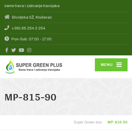
seme trava i zalivanje travnjaka
Bivoljska 5Ž, Kruševac
+381 65 254 2 254
Pon-Sub: 07:00 - 17:00
MENU
MP-815-90
Super Green doo
MP-815-90