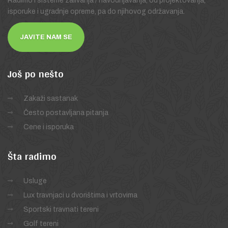
Radimo i sisteme zalivanja / navodnjavanja, od projektovanja,
isporuke i ugradnje opreme, pa do njihovog održavanja.
JAVITE NAM SE
Još
po nešto
Zakaži sastanak
Često postavljana pitanja
Cene i isporuka
Šta
radimo
Usluge
Lux travnjaci u dvorištima i vrtovima
Sportski travnati tereni
Golf tereni