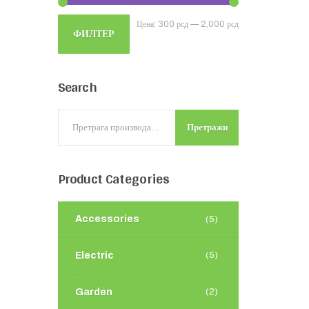
Цена:
300 рсд
—
2,000 рсд
ФИЛТЕР
Search
Претражи
Product
Categories
Accessories
(5)
Electric
(5)
Garden
(2)