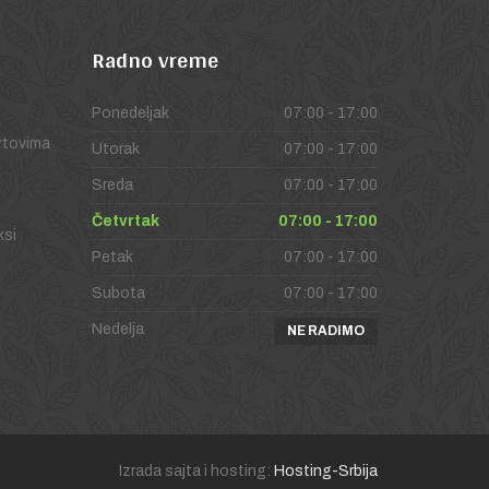
Radno
vreme
Ponedeljak
07:00 - 17:00
vrtovima
Utorak
07:00 - 17:00
Sreda
07:00 - 17:00
Četvrtak
07:00 - 17:00
ksi
Petak
07:00 - 17:00
Subota
07:00 - 17:00
Nedelja
NE RADIMO
Izrada sajta i hosting:
Hosting-Srbija