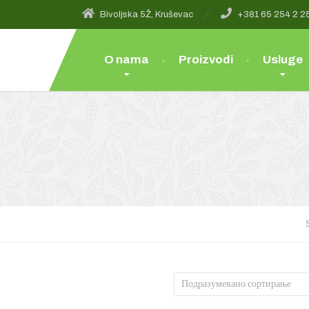
Bivoljska 5Ž, Kruševac
+381 65 254 2 2
O nama
Proizvodi
Usluge