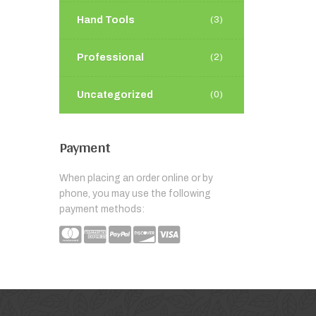
Hand Tools
(3)
Professional
(2)
Uncategorized
(0)
Payment
When placing an order online or by
phone, you may use the following
payment methods: