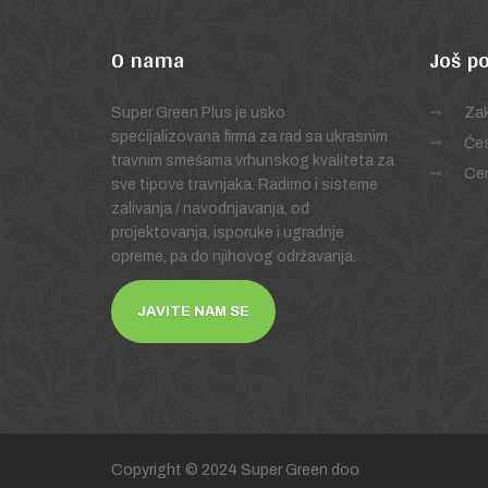
O
nama
Još
po
Super Green Plus je usko
Zak
specijalizovana firma za rad sa ukrasnim
Čes
travnim smešama vrhunskog kvaliteta za
Cen
sve tipove travnjaka. Radimo i sisteme
zalivanja / navodnjavanja, od
projektovanja, isporuke i ugradnje
opreme, pa do njihovog održavanja.
JAVITE NAM SE
Copyright © 2024 Super Green doo