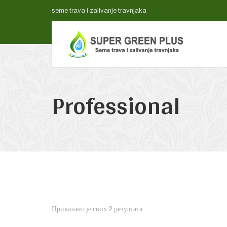
seme trava i zalivanje travnjaka
Professional
Приказано је свих 2 резултата