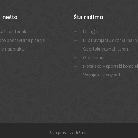
 nešto
Šta
radimo
aži sastanak
Usluge
to postavljana pitanja
Lux travnjaci u dvorištima i 
e i isporuka
Sportski travnati tereni
Golf tereni
Hotelsko – sportski komple
Voćnjaci i vinogradi
Sva prava zadržana.